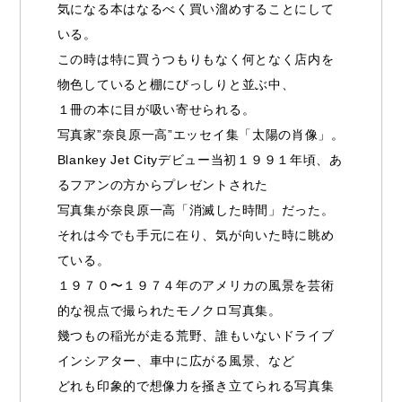
気になる本はなるべく買い溜めすることにして
いる。
この時は特に買うつもりもなく何となく店内を
物色していると棚にびっしりと並ぶ中、
１冊の本に目が吸い寄せられる。
写真家”奈良原一高”エッセイ集「太陽の肖像」。
Blankey Jet Cityデビュー当初１９９１年頃、あ
るフアンの方からプレゼントされた
写真集が奈良原一高「消滅した時間」だった。
それは今でも手元に在り、気が向いた時に眺め
ている。
１９７０〜１９７４年のアメリカの風景を芸術
的な視点で撮られたモノクロ写真集。
幾つもの稲光が走る荒野、誰もいないドライブ
インシアター、車中に広がる風景、など
どれも印象的で想像力を掻き立てられる写真集