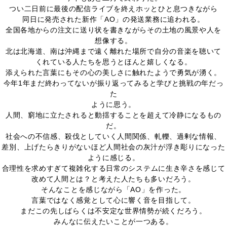
つい二日前に最後の配信ライブを終えホッとひと息つきながら
同日に発売された新作「AO」の発送業務に追われる。
全国各地からの注文に送り状を書きながらその土地の風景や人を
想像する。
北は北海道、南は沖縄まで遠く離れた場所で自分の音楽を聴いて
くれている人たちを思うとほんと嬉しくなる。
添えられた言葉にもその心の美しさに触れたようで勇気が湧く。
今年1年まだ終わってないが振り返ってみると学びと挑戦の年だっ
た
ように思う。
人間、窮地に立たされると動揺することを超えて冷静になるもの
だ。
社会への不信感、殺伐としていく人間関係、軋轢、過剰な情報、
差別、上げたらきりがないほど人間社会の灰汁が浮き彫りになった
ように感じる。
合理性を求めすぎて複雑化する日常のシステムに生き辛さを感じて
改めて人間とは？と考えた人たちも多いだろう。
そんなことを感じながら「AO」を作った。
言葉ではなく感覚として心に響く音を目指して。
まだこの先しばらくは不安定な世界情勢が続くだろう。
みんなに伝えたいことが一つある。