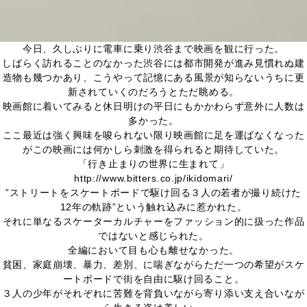
今日、久しぶりに電車に乗り渋谷まで映画を観に行った。
しばらく訪れることのなかった渋谷には都市開発が進み見慣れぬ建
造物も幾つかあり、こうやって記憶にある風景が知らないうちに更
新されていくのだろうとただ眺める。
映画館に着いてみると休日明けの平日にもかかわらず意外に人数は
多かった。
ここ最近は強く興味を唆られない限り映画館に足を運ばなくなった
がこの映画には何かしら刺激を得られると期待していた。
「行き止まりの世界に生まれて」
http://www.bitters.co.jp/ikidomari/
”ストリートをスケートボードで駆け回る３人の若者が撮り続けた
12年の軌跡”という触れ込みに惹かれた。
それに単なるスケーターカルチャーをファッション的に扱った作品
ではないと感じられた。
全編において目も心も離せなかった。
貧困、家庭崩壊、暴力、差別、に喘ぎながらただ一つの希望がスケ
ートボードで街を自由に駆け回ること。
３人の少年がそれぞれに苦難を背負いながら寄り添い支え合いなが