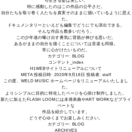
ら生きる姿は美しい。
特に感動したのはこの作品の公平さだ。
自分たちを取り巻く人たちを真実そのままに描いているように思え
た。
ドキュメンタリーといえども編集でどうにでも演出できる。
そんな作品も数多いだろう。
この少年達の曝け出す勇気に背筋が伸びる思いだ。
あるがままの自分を描くことについては音楽も同様。
常に心がけたいものだ。
カテゴリー:
BLOG
コンテント_index
H1
WEBサイトリニューアルについて
META
投稿日時:
2020年9月18日
投稿者:
staff
この度、WELD MUSIC ホームページをリニューアルいたしまし
た。
よりシンプルに目的に特化したページを心掛け制作しました。
新たに加えたFLASH LOOMには未発表曲やART WORKなどプライ
ベートな
作品を紹介しています。
どうぞ心ゆくまでお楽しみください。
カテゴリー:
BLOG
ARCHIVES