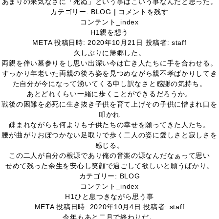
あまりの呆気なさに「死ぬ」という事はこいう事なんだと思った。
カテゴリー:
BLOG
|
コメントを残す
コンテント_index
H1
親を想う
META
投稿日時:
2020年10月21日
投稿者:
staff
久しぶりに帰郷した。
両親を伴い墓参りをし思い出深い今は亡き人たちに手を合わせる。
すっかり年老いた両親の後ろ姿を見つめながら親不孝ばかりしてき
た自分が今になって湧いてくる申し訳なさと感謝の気持ち。
あとどれくらい一緒に歩くことができるだろうか。
戦後の困難を必死に生き抜き子供を育て上げその子供に憎まれ口を
叩かれ
疎まれながらも何よりも子供たちの幸せを願ってきた人たち。
腰が曲がりおぼつかない足取りで歩く二人の姿に愛しさと寂しさを
感じる。
この二人が自分の根源であり俺の音楽の源なんだなぁって思い
せめて残った余生を安心し笑顔で過ごして欲しいと願うばかり。
カテゴリー:
BLOG
コンテント_index
H1
ひと息つきながら思う事
META
投稿日時:
2020年10月4日
投稿者:
staff
今年もあと二月で終わりだ。