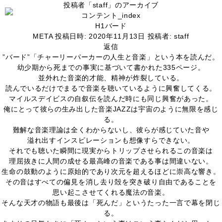
投稿者「
staff
」のアーカイブ
コンテント_index
H1
バード
META
投稿日時:
2020年11月13日
投稿者:
staff
返信
”バード”「チャーリーパーカーの人生と音楽」という本を読んだ。
幼少期から死までの事実に基づいて書かれた335ページ。
並外れた音楽的才能、精神が炸裂している。
読んでいるだけでまるで音楽を聴いているように興奮してくる。
マイルスデイビスの自叙伝を読んだ時にも同じ興奮があった。
俺にとって彼らの生み出した音楽JAZZは宇宙のように無限を感じ
る。
難解な音楽理論は全くわからないし、彼らが感じていた音や
溢れ出すインスピレーションも想像すらできない。
それでも聴いた瞬間に現実からトリップさせられるこの音楽は
理屈抜きに人間の成せる最高峰の音楽である事は間違いない。
生命の鼓動のように原始的であり次元を超えるほどに崇高な響き。
その音はすべての偏見を消し去り殻を突き破り自由であることを
思い起こさせてくれる魔法の音楽。
そんな天才の物語も最後は「死んだ」というたった一言で幕を閉じ
る。